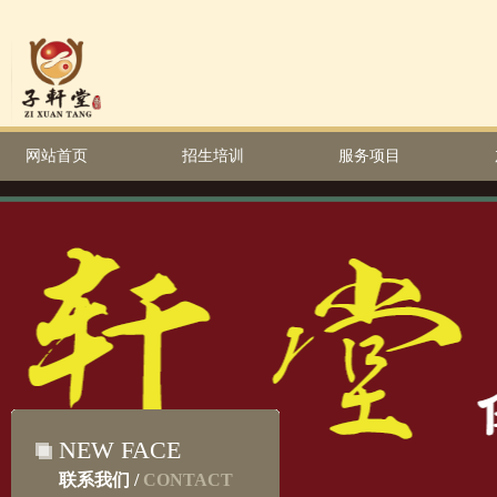
网站首页
招生培训
服务项目
NEW FACE
联系我们 /
CONTACT